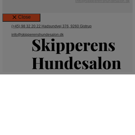
info@skipperenshundesalon.dk
Close
(+45) 98 32 20 22
Hadsundvej 376, 9260 Gistrup
info@skipperenshundesalon.dk