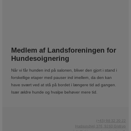
Medlem af Landsforeningen for
Hundesoignering
Når vi får hunden ind på salonen, bliver den gjort i stand i
forskellige etaper med pauser ind imellem, da den kan
have svært ved at stå på bordet i længere tid ad gangen.
Især ældre hunde og hvalpe behøver mere tid.
(+45) 98 32 20 22
Hadsundvej 376, 9260 Gistrup