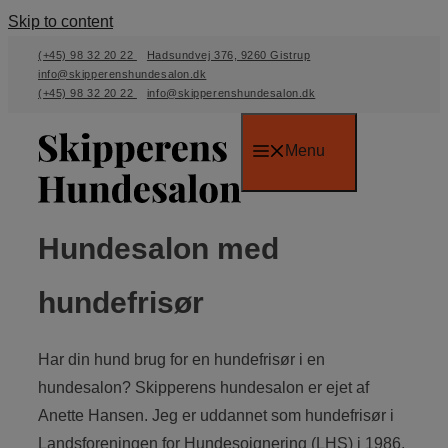
Skip to content
(+45) 98 32 20 22
Hadsundvej 376, 9260 Gistrup
info@skipperenshundesalon.dk
(+45) 98 32 20 22
info@skipperenshundesalon.dk
Menu
Hundesalon med
hundefrisør
Har din hund brug for en hundefrisør i en
hundesalon? Skipperens hundesalon er ejet af
Anette Hansen. Jeg er uddannet som hundefrisør i
Landsforeningen for Hundesoignering (LHS) i 1986.