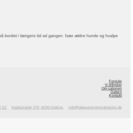
å på bordet i længere tid ad gangen. Især ældre hunde og hvalpe
Forside
Vi tilbyder
Om salonen
Galleri
Kontakt
0 22
Hadsundvej 376, 9260 Gistrup
info@skipperenshundesalon.dk