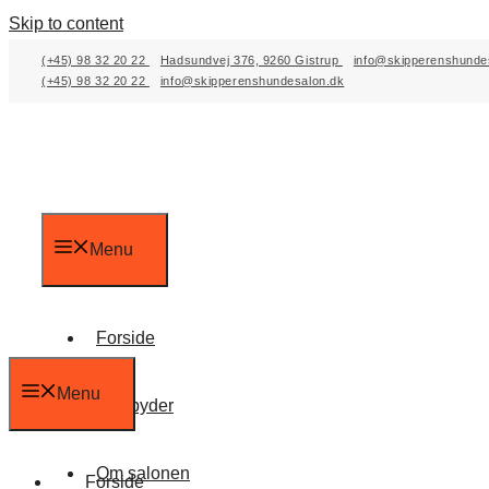
Skip to content
(+45) 98 32 20 22
Hadsundvej 376, 9260 Gistrup
info@skipperenshunde
(+45) 98 32 20 22
info@skipperenshundesalon.dk
Menu
Forside
Menu
Vi tilbyder
Om salonen
Forside